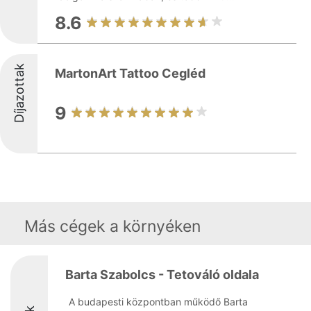
8.6
Díjazottak
MartonArt Tattoo Cegléd
9
Más cégek a környéken
Barta Szabolcs - Tetováló oldala
A budapesti központban működő Barta