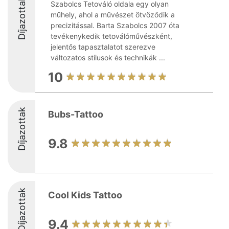
Díjazottak
Szabolcs Tetováló oldala egy olyan
műhely, ahol a művészet ötvöződik a
precizitással. Barta Szabolcs 2007 óta
tevékenykedik tetoválóművészként,
jelentős tapasztalatot szerezve
változatos stílusok és technikák ...
10
Díjazottak
Bubs-Tattoo
9.8
Díjazottak
Cool Kids Tattoo
9.4