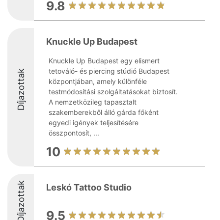
9.8
Knuckle Up Budapest
Knuckle Up Budapest egy elismert
tetováló- és piercing stúdió Budapest
Díjazottak
központjában, amely különféle
testmódosítási szolgáltatásokat biztosít.
A nemzetközileg tapasztalt
szakemberekből álló gárda főként
egyedi igények teljesítésére
összpontosít, ...
10
Díjazottak
Leskó Tattoo Studio
9.5