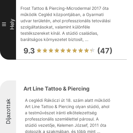
Frost Tattoo & Piercing-Microdermal 2017 óta
működik Cegléd központjában, a Gyarmati
udvar területén, ahol professzionális tetoválási
Hely
III
szolgáltatásokat, valamint különféle
testékszereket kínál. A stúdió családias,
barátságos környezetet biztosít, ...
9.3
(47)
Art Line Tattoo & Piercing
A ceglédi Rákóczi út 18. szám alatt működő
Díjazottak
Art Line Tattoo & Piercing olyan stúdió, ahol
a testművészet iránti elkötelezettség
professzionális szemlélettel párosul. A
stúdió vezetője, Kelemen József, 2011 óta
dolgozik a szakmában, és több mint ...