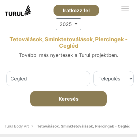
Iratkozz fel
2025
Tetoválások, Sminktetoválások, Piercingek -
Cegléd
További más nyertesek a Turul projektben.
Keresés
Turul Body Art
Tetoválások, Sminktetoválások, Piercingek - Cegléd