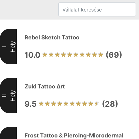
Rebel Sketch Tattoo
Hely
I
10.0
(69)
Zuki Tattoo ∆rt
Hely
II
9.5
(28)
Frost Tattoo & Piercing-Microdermal