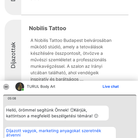
Nobilis Tattoo
A Nobilis Tattoo Budapest belvárosában
Díjazottak
működő stúdió, amely a tetoválások
készítésére összpontosít, ötvözve a
művészi szemléletet a professzionális
munkavégzéssel. A szalon az Irányi
utcában található, ahol vendégeik
inspiratív és barátságos ...
TURUL Body Art
Live chat
10
05:08
Helló, örömmel segítünk Önnek! 🙂Kérjük,
Rangsorszervező
Népszavazás
Elérhetőség
kattintson a megfelelő beszélgetési témára! 🙂
SC Beautiful Company S.R.L.
Nyertesek
Elérhetőség
Bulevardul Aleea Timișul De
Az összes
Sus Nr. 2, Bl. A30, Sc. A, Et.
díjazottak
Díjazott vagyok, marketing anyagokat szeretnék
4, Ap. 13
listája
átvenni
Bukarest 53-238
Szabályok