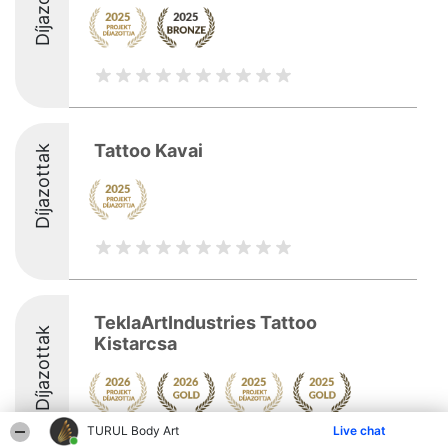
Díjazottak
Tattoo Kavai
Díjazottak
TeklaArtIndustries Tattoo
Díjazottak
Kistarcsa
TURUL Body Art
Live chat
10