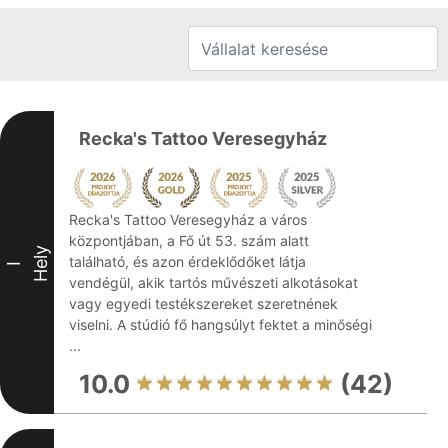
Recka's Tattoo Veresegyház
Recka's Tattoo Veresegyház a város
központjában, a Fő út 53. szám alatt
Hely
található, és azon érdeklődőket látja
I
vendégül, akik tartós művészeti alkotásokat
vagy egyedi testékszereket szeretnének
viselni. A stúdió fő hangsúlyt fektet a minőségi
...
10.0
(42)