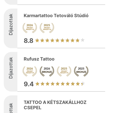
Karmartattoo Tetováló Stúdió
Díjazottak
8.8
Rufusz Tattoo
Díjazottak
9.4
TATTOO A KÉTSZAKÁLLHOZ
CSEPEL