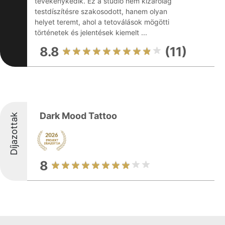
tevékenykedik. Ez a stúdió nem kizárólag
testdíszítésre szakosodott, hanem olyan
helyet teremt, ahol a tetoválások mögötti
történetek és jelentések kiemelt ...
8.8
(11)
Dark Mood Tattoo
Díjazottak
8