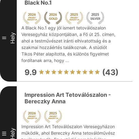
Black No.1
A Black No.1 egy jól ismert tetoválószalon
Veresegyház központjában, a Fő út 25. címen,
Hely
II
ahol a testművészet iránti elhivatottság és a
szakmai hozzáértés találkoznak. A stúdiót
Tikos Péter alapította, és különös figyelmet
fordítanak arra, hogy ...
9.9
(43)
Impression Art Tetoválószalon -
Bereczky Anna
Impression Art Tetoválószalon Veresegyházon
Hely
működik, ahol Bereczky Anna tetoválóművész
III