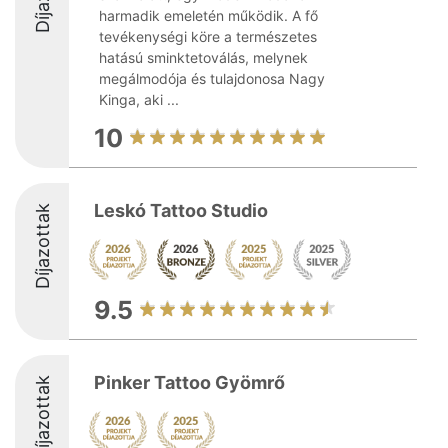
harmadik emeletén működik. A fő
tevékenységi köre a természetes
hatású sminktetoválás, melynek
megálmodója és tulajdonosa Nagy
Kinga, aki ...
10
Leskó Tattoo Studio
Díjazottak
9.5
Pinker Tattoo Gyömrő
Díjazottak