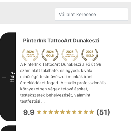
PinterInk TattooArt Dunakeszi
A PinterInk TattooArt Dunakeszi a Fő út 98.
szám alatt található, és egyedi, kiváló
Hely
minőségű testművészeti munkák iránt
I
érdeklődőket fogad. A stúdió professzionális
környezetben végez tetoválásokat,
testékszerek behelyezését, valamint
testfestési ...
9.9
(51)