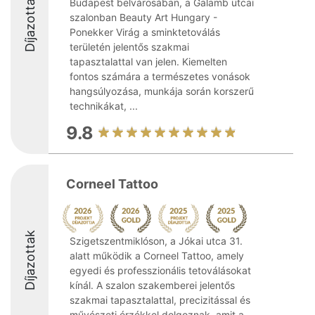
Díjazottak
Budapest belvárosában, a Galamb utcai
szalonban Beauty Art Hungary -
Ponekker Virág a sminktetoválás
területén jelentős szakmai
tapasztalattal van jelen. Kiemelten
fontos számára a természetes vonások
hangsúlyozása, munkája során korszerű
technikákat, ...
9.8
Corneel Tattoo
Díjazottak
Szigetszentmiklóson, a Jókai utca 31.
alatt működik a Corneel Tattoo, amely
egyedi és professzionális tetoválásokat
kínál. A szalon szakemberei jelentős
szakmai tapasztalattal, precizitással és
művészeti érzékkel dolgoznak, amit a