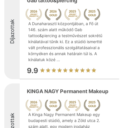
Gab tattoo&piercing
Díjazottak
A Dunaharaszti központjában, a Fő út
146. szám alatt működő Gab
tattoo&piercing a testművészet sokrétű
kínálatával tűnik ki. Ez a stúdió ismertté
vált professzionális szolgáltatásaival a
környéken és annak határain túl is. A
kínálatuk közé ...
9.9
KINGA NAGY Permanent Makeup
A Kinga Nagy Permanent Makeup egy
Díjazottak
budapesti stúdió, amely a Zöld utca 2.
szám alatt, egy modern irodaház