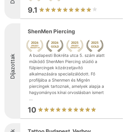
9.1
ShenMen Piercing
A budapesti Bokréta utca 5. szám alatt
Díjazottak
működő ShenMen Piercing stúdió a
fülpiercingek közérzetjavító
alkalmazására specializálódott. Fő
profiljába a Shenmen és Migrén
piercingek tartoznak, amelyek alapja a
hagyományos kínai orvoslásban ismert
...
10
Tattoo Budapest. Verbov