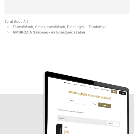
Turul Body Art
Tetoválások, Sminktetoválások, Piercingek - Tatabánya
AMBRÓZIA Szépség- és Egészségszalon