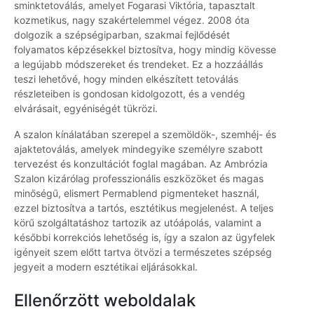
sminktetoválás, amelyet Fogarasi Viktória, tapasztalt
kozmetikus, nagy szakértelemmel végez. 2008 óta
dolgozik a szépségiparban, szakmai fejlődését
folyamatos képzésekkel biztosítva, hogy mindig kövesse
a legújabb módszereket és trendeket. Ez a hozzáállás
teszi lehetővé, hogy minden elkészített tetoválás
részleteiben is gondosan kidolgozott, és a vendég
elvárásait, egyéniségét tükrözi.
A szalon kínálatában szerepel a szemöldök-, szemhéj- és
ajaktetoválás, amelyek mindegyike személyre szabott
tervezést és konzultációt foglal magában. Az Ambrózia
Szalon kizárólag professzionális eszközöket és magas
minőségű, elismert Permablend pigmenteket használ,
ezzel biztosítva a tartós, esztétikus megjelenést. A teljes
körű szolgáltatáshoz tartozik az utóápolás, valamint a
későbbi korrekciós lehetőség is, így a szalon az ügyfelek
igényeit szem előtt tartva ötvözi a természetes szépség
jegyeit a modern esztétikai eljárásokkal.
Ellenőrzött weboldalak