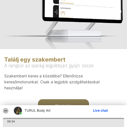
Találj egy szakembert
A rangsor az iparág legjobbjait gyűjti össze
Szakembert keres a közelébe? Ellenőrizze
keresőmotorunkat. Csak a legjobb szolgáltatásokat
használja!
Keresés
TURUL Body Art
Live chat
09:34