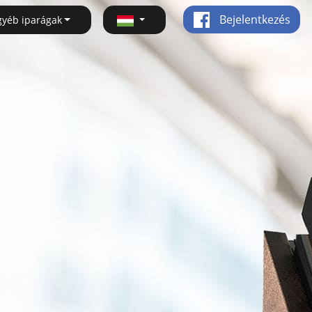
Bejelentkezés
gyéb iparágak