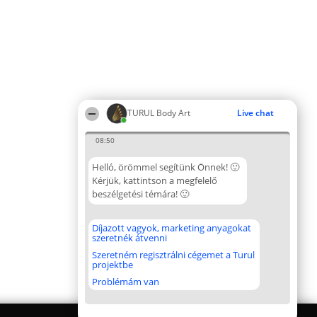
TURUL Body Art
Live chat
08:50
Helló, örömmel segítünk Önnek! 🙂
Kérjük, kattintson a megfelelő
beszélgetési témára! 🙂
Díjazott vagyok, marketing anyagokat
szeretnék átvenni
Szeretném regisztrálni cégemet a Turul
projektbe
Problémám van