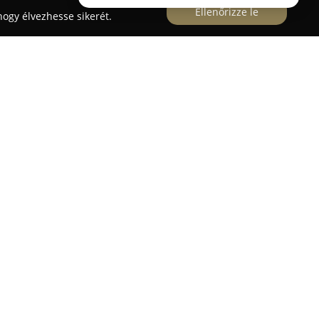
Ellenőrizze le
ogy élvezhesse sikerét.
toválás eltávolítás
dió Budapesten, Kenyeres utca 44. szám alatt
steri szintű sminktetoválóként alakítja át a
tudással és elkötelezettséggel. A szalon
nális sminktetoválási szolgáltatásokat kínál,
és szemhéjtetoválásokat. Korszerű technológiákat
 és tartós eredmények születnek, amelyek
zépség hosszú távú megőrzéséhez.
lmas azok számára, akik a mindennapi sminkelés
zoknak, akik egyenetlen szemöldökkel,
eznek, vagy nehezen boldogulnak a tusvonallal. A