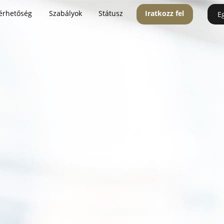
érhetőség
Szabályok
Státusz
Iratkozz fel
E