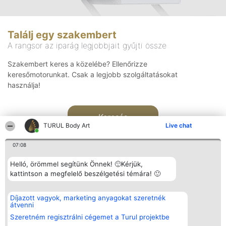
Találj egy szakembert
A rangsor az iparág legjobbjait gyűjti össze
Szakembert keres a közelébe? Ellenőrizze
keresőmotorunkat. Csak a legjobb szolgáltatásokat
használja!
Keresés
TURUL Body Art
Live chat
07:08
Helló, örömmel segítünk Önnek! 🙂Kérjük,
kattintson a megfelelő beszélgetési témára! 🙂
Rangsorszervező
Népszavazás
Elérhetőség
Díjazott vagyok, marketing anyagokat szeretnék
SC Beautiful Company S.R.L.
Nyertesek
Elérhetőség
átvenni
Bulevardul Aleea Timișul De
Az összes
Sus Nr. 2, Bl. A30, Sc. A, Et.
díjazottak
Szeretném regisztrálni cégemet a Turul projektbe
4, Ap. 13
listája