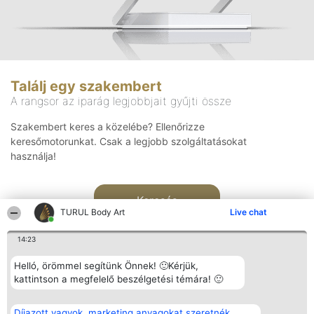
Találj egy szakembert
A rangsor az iparág legjobbjait gyűjti össze
Szakembert keres a közelébe? Ellenőrizze
keresőmotorunkat. Csak a legjobb szolgáltatásokat
használja!
Keresés
TURUL Body Art
Live chat
14:23
Helló, örömmel segítünk Önnek! 🙂Kérjük,
kattintson a megfelelő beszélgetési témára! 🙂
Rangsorszervező
Népszavazás
Elérhetőség
Díjazott vagyok, marketing anyagokat szeretnék
SC Beautiful Company S.R.L.
Nyertesek
Elérhetőség