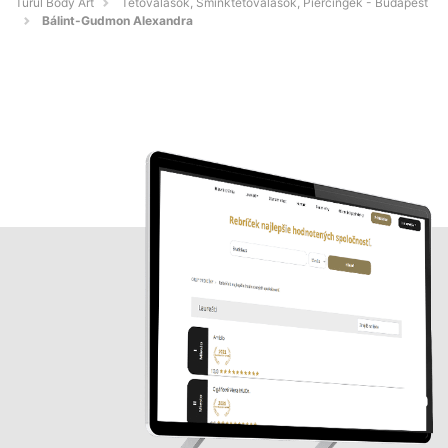
Turul Body Art
Tetoválások, Sminktetoválások, Piercingek - Budapest
Bálint-Gudmon Alexandra