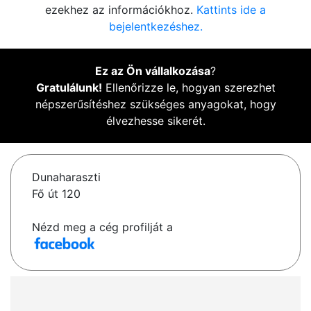
ezekhez az információkhoz.
Kattints ide a
bejelentkezéshez.
Ez az Ön vállalkozása
?
Gratulálunk!
Ellenőrizze le, hogyan szerezhet
népszerűsítéshez szükséges anyagokat, hogy
élvezhesse sikerét.
Dunaharaszti
Fő út 120
Nézd meg a cég profilját a