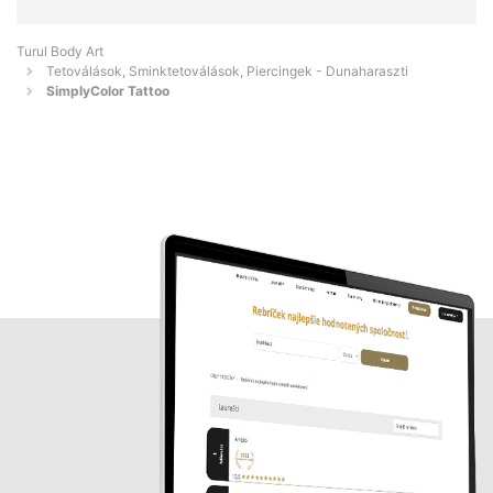
Turul Body Art
Tetoválások, Sminktetoválások, Piercingek - Dunaharaszti
SimplyColor Tattoo