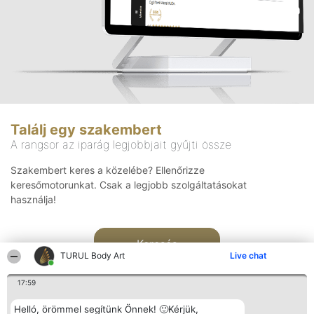
Találj egy szakembert
A rangsor az iparág legjobbjait gyűjti össze
Szakembert keres a közelébe? Ellenőrizze
keresőmotorunkat. Csak a legjobb szolgáltatásokat
használja!
Keresés
TURUL Body Art
Live chat
17:59
Helló, örömmel segítünk Önnek! 🙂Kérjük,