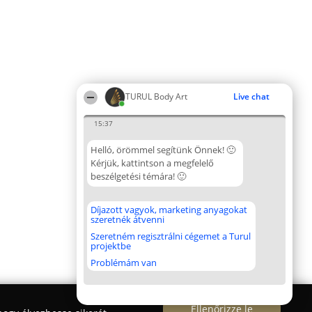
TURUL Body Art
Live chat
15:37
Helló, örömmel segítünk Önnek! 🙂
Kérjük, kattintson a megfelelő
beszélgetési témára! 🙂
Díjazott vagyok, marketing anyagokat
szeretnék átvenni
Szeretném regisztrálni cégemet a Turul
projektbe
Problémám van
Ellenőrizze le