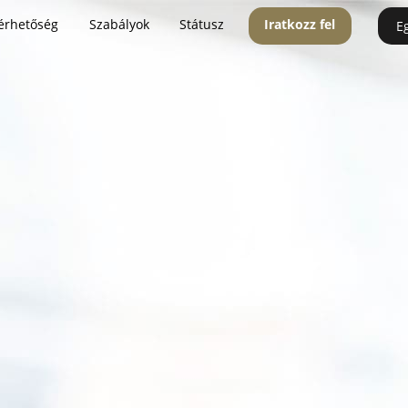
érhetőség
Szabályok
Státusz
Iratkozz fel
E