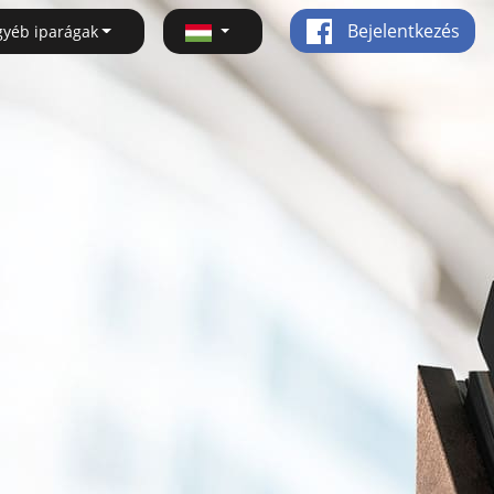
Bejelentkezés
gyéb iparágak