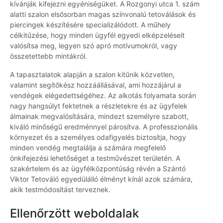
kívánják kifejezni egyéniségüket. A Rozgonyi utca 1. szám
alatti szalon elsősorban magas színvonalú tetoválások és
piercingek készítésére specializálódott. A műhely
célkitűzése, hogy minden ügyfél egyedi elképzeléseit
valósítsa meg, legyen szó apró motívumokról, vagy
összetettebb mintákról.
A tapasztalatok alapján a szalon kitűnik közvetlen,
valamint segítőkész hozzáállásával, ami hozzájárul a
vendégek elégedettségéhez. Az alkotás folyamata során
nagy hangsúlyt fektetnek a részletekre és az ügyfelek
álmainak megvalósítására, mindezt személyre szabott,
kiváló minőségű eredménnyel párosítva. A professzionális
környezet és a személyes odafigyelés biztosítja, hogy
minden vendég megtalálja a számára megfelelő
önkifejezési lehetőséget a testművészet területén. A
szakértelem és az ügyfélközpontúság révén a Szántó
Viktor Tetováló egyedülálló élményt kínál azok számára,
akik testmódosítást terveznek.
Ellenőrzött weboldalak