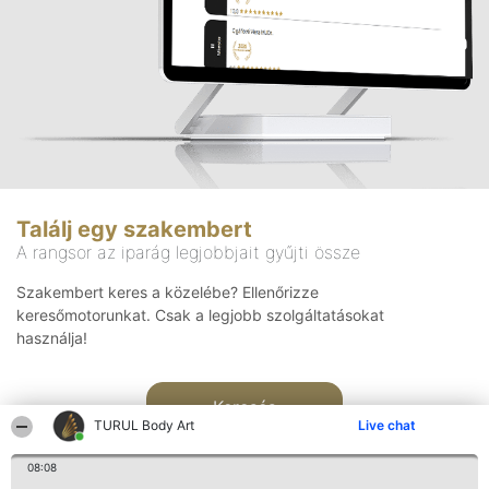
Találj egy szakembert
A rangsor az iparág legjobbjait gyűjti össze
Szakembert keres a közelébe? Ellenőrizze
keresőmotorunkat. Csak a legjobb szolgáltatásokat
használja!
Keresés
TURUL Body Art
Live chat
08:08