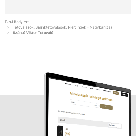
Turul Body Art
Tetoválások, Sminktetoválások, Piercingek - Nagykanizsa
Szántó Viktor Tetováló