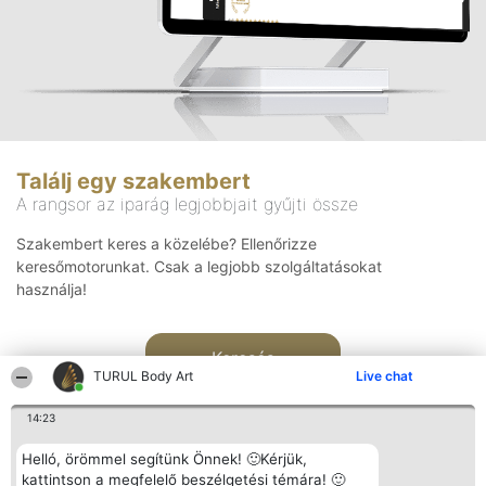
Találj egy szakembert
A rangsor az iparág legjobbjait gyűjti össze
Szakembert keres a közelébe? Ellenőrizze
keresőmotorunkat. Csak a legjobb szolgáltatásokat
használja!
Keresés
TURUL Body Art
Live chat
14:23
Helló, örömmel segítünk Önnek! 🙂Kérjük,
kattintson a megfelelő beszélgetési témára! 🙂