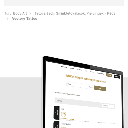
Turul Body Art
Tetoválások, Sminktetoválások, Piercingek - Pécs
Vectory_Tattoo