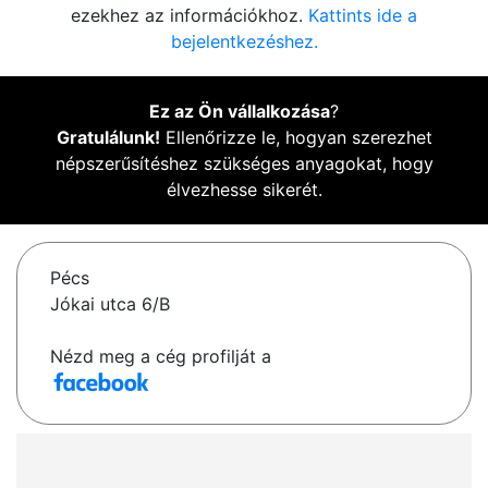
ezekhez az információkhoz.
Kattints ide a
bejelentkezéshez.
Ez az Ön vállalkozása
?
Gratulálunk!
Ellenőrizze le, hogyan szerezhet
népszerűsítéshez szükséges anyagokat, hogy
élvezhesse sikerét.
Pécs
Jókai utca 6/B
Nézd meg a cég profilját a