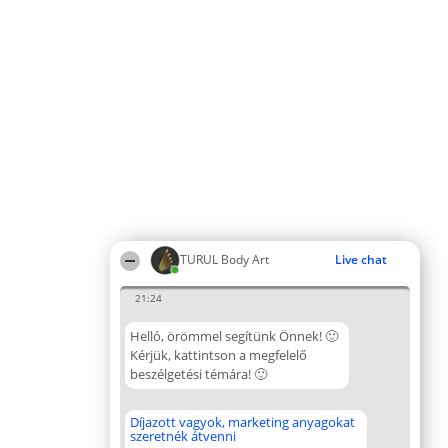
TURUL Body Art
Live chat
21:24
Helló, örömmel segítünk Önnek! 🙂
Kérjük, kattintson a megfelelő
beszélgetési témára! 🙂
Díjazott vagyok, marketing anyagokat
szeretnék átvenni