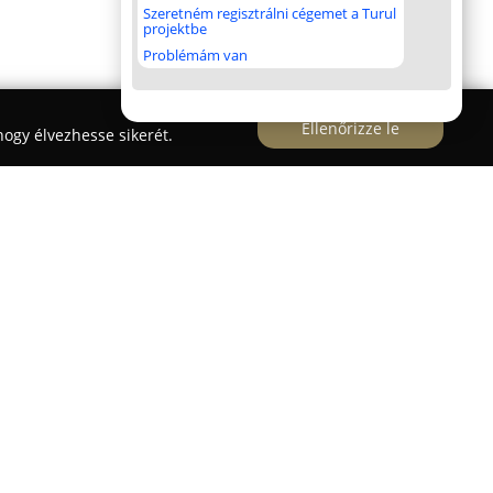
Szeretném regisztrálni cégemet a Turul
projektbe
Problémám van
Ellenőrizze le
ogy élvezhesse sikerét.
egy olyan művészeti stúdió, ahol a tetoválás és a
onódik. A Karácsony Sándor utca 27. alatt
zakmai körökben ismert nevén Azia irányítja, aki
al, és többek között francia és német szalonokban
 szakértelme és művészi hozzáállása biztosítja a
lásokat.