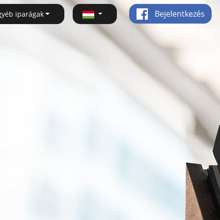
Bejelentkezés
gyéb iparágak