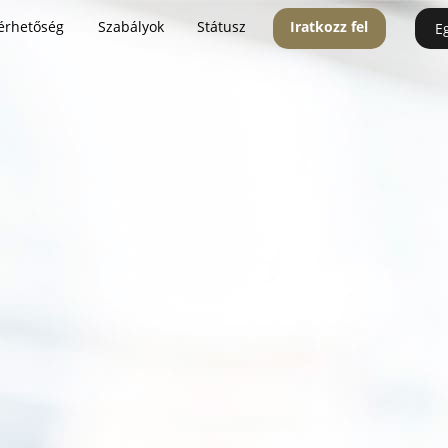
érhetőség
Szabályok
Státusz
Iratkozz fel
E