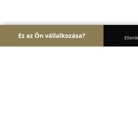
Ez az Ön vállalkozása?
Ellenő
Turul Body Art
Tetoválások, Sminktetoválások, P
Azia Tattoo&Galéria
9.6
(30)
Fonyód, Karácsony Sándor utca 27.