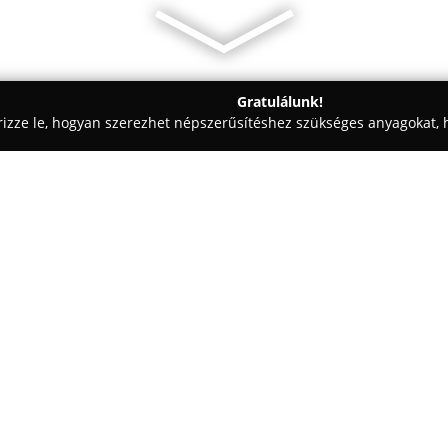
Gratulálunk!
rizze le, hogyan szerezhet népszerűsítéshez szükséges anyagokat, h
iercingek - Fonyód
Azia Tattoo&Galéria
Egy cég:
A fonyódi
Azia Tattoo&Galéria
képzőművészet szorosan összef
működő helyet Baranyai Béla, s
1996 óta foglalkozik tetováláss
is szerzett tapasztalatot. Az ő
magas minőségű, egyedi tetová