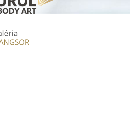
léria
RANGSOR