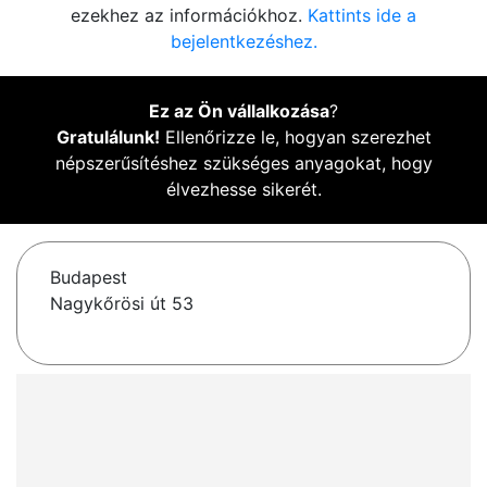
ezekhez az információkhoz.
Kattints ide a
bejelentkezéshez.
Ez az Ön vállalkozása
?
Gratulálunk!
Ellenőrizze le, hogyan szerezhet
népszerűsítéshez szükséges anyagokat, hogy
élvezhesse sikerét.
Budapest
Nagykőrösi út 53