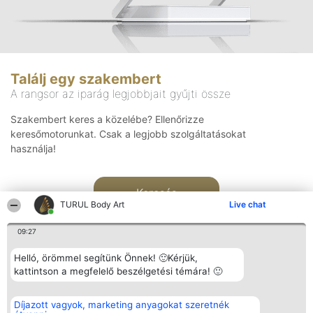
Találj egy szakembert
A rangsor az iparág legjobbjait gyűjti össze
Szakembert keres a közelébe? Ellenőrizze
keresőmotorunkat. Csak a legjobb szolgáltatásokat
használja!
Keresés
TURUL Body Art
Live chat
09:27
Helló, örömmel segítünk Önnek! 🙂Kérjük,
kattintson a megfelelő beszélgetési témára! 🙂
Rangsorszervező
Népszavazás
Elérhetőség
Díjazott vagyok, marketing anyagokat szeretnék
SC Beautiful Company S.R.L.
Nyertesek
Elérhetőség