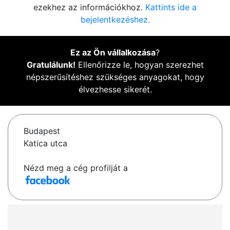
ezekhez az információkhoz.
Kattints ide a
bejelentkezéshez.
Ez az Ön vállalkozása
?
Gratulálunk!
Ellenőrizze le, hogyan szerezhet
népszerűsítéshez szükséges anyagokat, hogy
élvezhesse sikerét.
Budapest
Katica utca
Nézd meg a cég profilját a