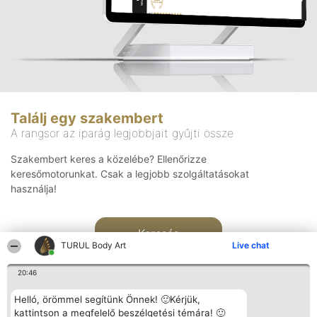
Találj egy szakembert
A rangsor az iparág legjobbjait gyűjti össze
Szakembert keres a közelébe? Ellenőrizze
keresőmotorunkat. Csak a legjobb szolgáltatásokat
használja!
Keresés
TURUL Body Art
Live chat
20:46
Helló, örömmel segítünk Önnek! 🙂Kérjük,
kattintson a megfelelő beszélgetési témára! 🙂