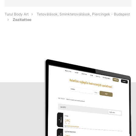
Turul Body Art
Tetoválások, Sminktetoválások, Piercingek - Budapest
Zozitattoo