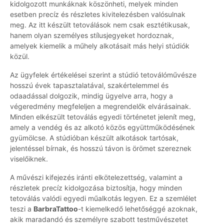
kidolgozott munkáknak köszönheti, melyek minden
esetben precíz és részletes kivitelezésben valósulnak
meg. Az itt készült tetoválások nem csak esztétikusak,
hanem olyan személyes stílusjegyeket hordoznak,
amelyek kiemelik a műhely alkotásait más helyi stúdiók
közül.
Az ügyfelek értékelései szerint a stúdió tetoválóművésze
hosszú évek tapasztalatával, szakértelemmel és
odaadással dolgozik, mindig ügyelve arra, hogy a
végeredmény megfeleljen a megrendelők elvárásainak.
Minden elkészült tetoválás egyedi történetet jelenít meg,
amely a vendég és az alkotó közös együttműködésének
gyümölcse. A stúdióban készült alkotások tartósak,
jelentéssel bírnak, és hosszú távon is örömet szereznek
viselőiknek.
A művészi kifejezés iránti elkötelezettség, valamint a
részletek precíz kidolgozása biztosítja, hogy minden
tetoválás valódi egyedi műalkotás legyen. Ez a szemlélet
teszi a
BarbraTattoo
-t kiemelkedő lehetőséggé azoknak,
akik maradandó és személyre szabott testművészetet