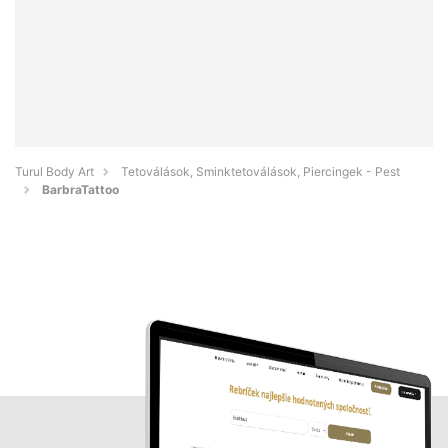
Turul Body Art
Tetoválások, Sminktetoválások, Piercingek - Pest
BarbraTattoo