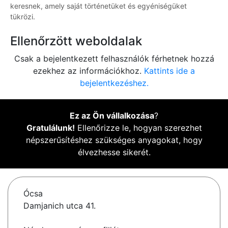
keresnek, amely saját történetüket és egyéniségüket
tükrözi.
Ellenőrzött weboldalak
Csak a bejelentkezett felhasználók férhetnek hozzá
ezekhez az információkhoz.
Kattints ide a
bejelentkezéshez.
Ez az Ön vállalkozása
?
Gratulálunk!
Ellenőrizze le, hogyan szerezhet
népszerűsítéshez szükséges anyagokat, hogy
élvezhesse sikerét.
Ócsa
Damjanich utca 41.