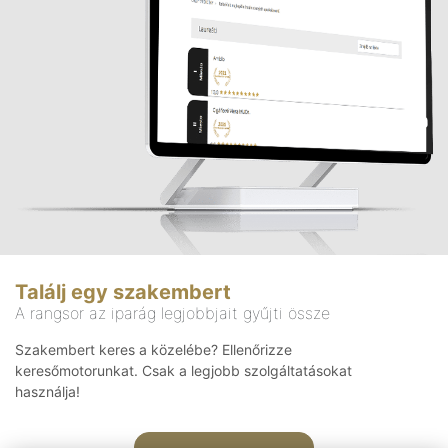
Találj egy szakembert
A rangsor az iparág legjobbjait gyűjti össze
Szakembert keres a közelébe? Ellenőrizze
keresőmotorunkat. Csak a legjobb szolgáltatásokat
használja!