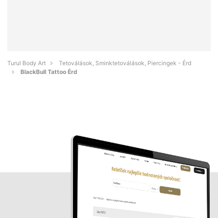
Turul Body Art
Tetoválások, Sminktetoválások, Piercingek - Érd
BlackBull Tattoo Érd