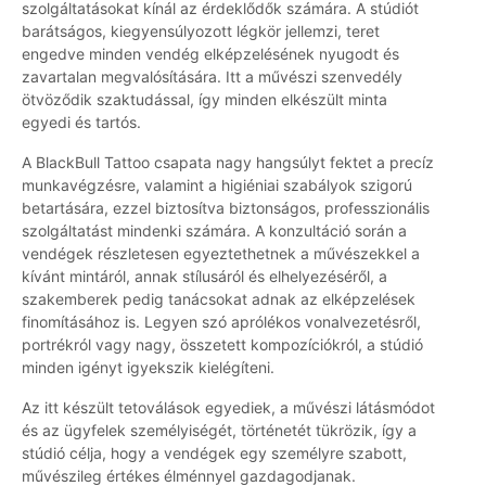
szolgáltatásokat kínál az érdeklődők számára. A stúdiót
barátságos, kiegyensúlyozott légkör jellemzi, teret
engedve minden vendég elképzelésének nyugodt és
zavartalan megvalósítására. Itt a művészi szenvedély
ötvöződik szaktudással, így minden elkészült minta
egyedi és tartós.
A BlackBull Tattoo csapata nagy hangsúlyt fektet a precíz
munkavégzésre, valamint a higiéniai szabályok szigorú
betartására, ezzel biztosítva biztonságos, professzionális
szolgáltatást mindenki számára. A konzultáció során a
vendégek részletesen egyeztethetnek a művészekkel a
kívánt mintáról, annak stílusáról és elhelyezéséről, a
szakemberek pedig tanácsokat adnak az elképzelések
finomításához is. Legyen szó aprólékos vonalvezetésről,
portrékról vagy nagy, összetett kompozíciókról, a stúdió
minden igényt igyekszik kielégíteni.
Az itt készült tetoválások egyediek, a művészi látásmódot
és az ügyfelek személyiségét, történetét tükrözik, így a
stúdió célja, hogy a vendégek egy személyre szabott,
művészileg értékes élménnyel gazdagodjanak.