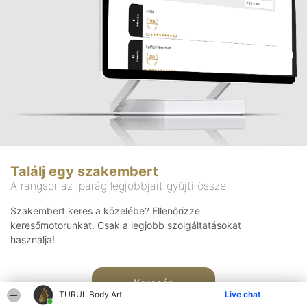
Találj egy szakembert
A rangsor az iparág legjobbjait gyűjti össze
Szakembert keres a közelébe? Ellenőrizze
keresőmotorunkat. Csak a legjobb szolgáltatásokat
használja!
Keresés
TURUL Body Art
Live chat