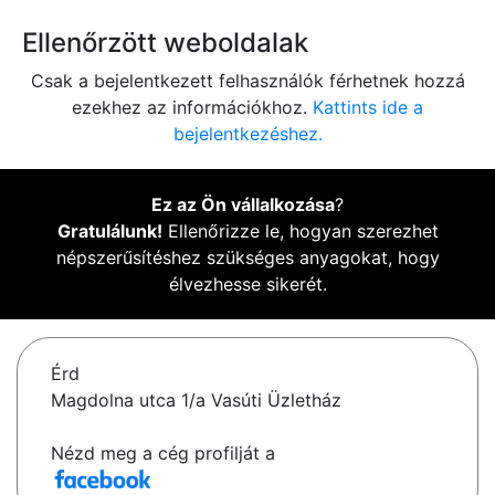
Ellenőrzött weboldalak
Csak a bejelentkezett felhasználók férhetnek hozzá
ezekhez az információkhoz.
Kattints ide a
bejelentkezéshez.
Ez az Ön vállalkozása
?
Gratulálunk!
Ellenőrizze le, hogyan szerezhet
népszerűsítéshez szükséges anyagokat, hogy
élvezhesse sikerét.
Érd
Magdolna utca 1/a Vasúti Üzletház
Nézd meg a cég profilját a