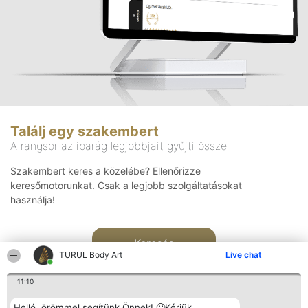
Találj egy szakembert
A rangsor az iparág legjobbjait gyűjti össze
Szakembert keres a közelébe? Ellenőrizze
keresőmotorunkat. Csak a legjobb szolgáltatásokat
használja!
Keresés
TURUL Body Art
Live chat
11:10
Helló, örömmel segítünk Önnek! 🙂Kérjük,