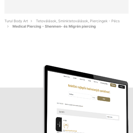
Turul Body Art
Tetoválások, Sminktetoválások, Piercingek - Pécs
Medical Piercing - Shenmen- és Migrén piercing