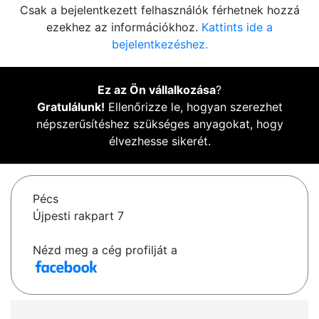
Csak a bejelentkezett felhasználók férhetnek hozzá
ezekhez az információkhoz.
Kattints ide a
bejelentkezéshez.
Ez az Ön vállalkozása
?
Gratulálunk!
Ellenőrizze le, hogyan szerezhet
népszerűsítéshez szükséges anyagokat, hogy
élvezhesse sikerét.
Pécs
Újpesti rakpart 7
Nézd meg a cég profilját a