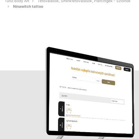
Turul Body Art
Tetoválások, Sminktetoválások, Piercingek - Szolnok
Ninawitch tattoo