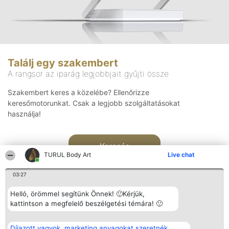
Találj egy szakembert
A rangsor az iparág legjobbjait gyűjti össze
Szakembert keres a közelébe? Ellenőrizze
keresőmotorunkat. Csak a legjobb szolgáltatásokat
használja!
Keresés
TURUL Body Art
Live chat
03:27
Helló, örömmel segítünk Önnek! 🙂Kérjük,
kattintson a megfelelő beszélgetési témára! 🙂
Rangsorszervező
Népszavazás
Elérhetőség
Díjazott vagyok, marketing anyagokat szeretnék
SC Beautiful Company S.R.L.
Nyertesek
Elérhetőség