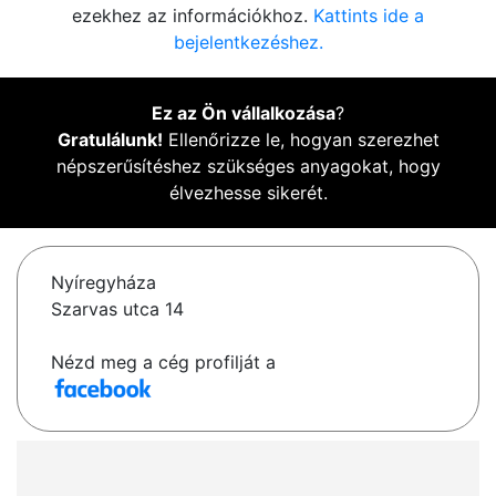
ezekhez az információkhoz.
Kattints ide a
bejelentkezéshez.
Ez az Ön vállalkozása
?
Gratulálunk!
Ellenőrizze le, hogyan szerezhet
népszerűsítéshez szükséges anyagokat, hogy
élvezhesse sikerét.
Nyíregyháza
Szarvas utca 14
Nézd meg a cég profilját a