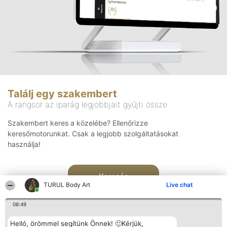
Találj egy szakembert
A rangsor az iparág legjobbjait gyűjti össze
Szakembert keres a közelébe? Ellenőrizze
keresőmotorunkat. Csak a legjobb szolgáltatásokat
használja!
Keresés
TURUL Body Art
Live chat
06:49
Helló, örömmel segítünk Önnek! 🙂Kérjük,