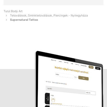
Turul Body Art
Tetoválások, Sminktetoválások, Piercingek - Nyíregyháza
Supernatural Tattoo