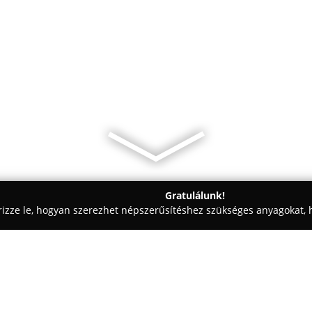
Gratulálunk!
rizze le, hogyan szerezhet népszerűsítéshez szükséges anyagokat, h
ercingek - Szolnok
Dr. Singer Tattoo Studio