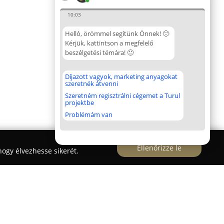
10:03
Helló, örömmel segítünk Önnek! 🙂
Kérjük, kattintson a megfelelő
beszélgetési témára! 🙂
Díjazott vagyok, marketing anyagokat
szeretnék átvenni
Szeretném regisztrálni cégemet a Turul
projektbe
Problémám van
Ellenőrizze le
ogy élvezhesse sikerét.