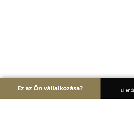
Ez az Ön vállalkozása?
Ellenő
Turul Body Art
Tetoválások, Sminktetoválások, Pi