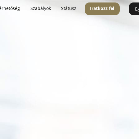
érhetőség
Szabályok
Státusz
Iratkozz fel
E