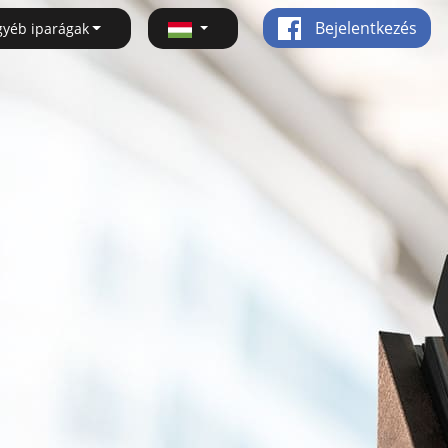
Bejelentkezés
gyéb iparágak