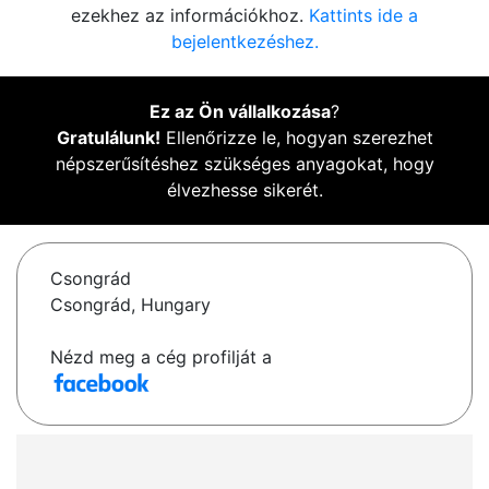
ezekhez az információkhoz.
Kattints ide a
bejelentkezéshez.
Ez az Ön vállalkozása
?
Gratulálunk!
Ellenőrizze le, hogyan szerezhet
népszerűsítéshez szükséges anyagokat, hogy
élvezhesse sikerét.
Csongrád
Csongrád, Hungary
Nézd meg a cég profilját a