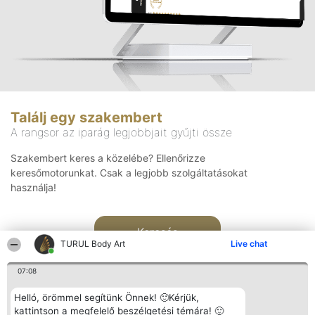
Találj egy szakembert
A rangsor az iparág legjobbjait gyűjti össze
Szakembert keres a közelébe? Ellenőrizze
keresőmotorunkat. Csak a legjobb szolgáltatásokat
használja!
Keresés
TURUL Body Art
Live chat
07:08
Helló, örömmel segítünk Önnek! 🙂Kérjük,
kattintson a megfelelő beszélgetési témára! 🙂