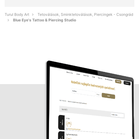
Turul Body Art
Tetoválások, Sminktetoválások, Piercingek - Csongrád
Blue Eye's Tattoo & Piercing Studio