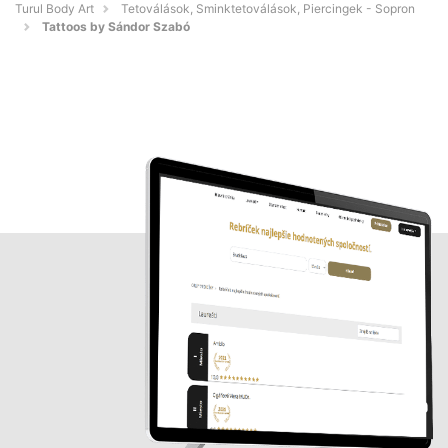
Turul Body Art
Tetoválások, Sminktetoválások, Piercingek - Sopron
Tattoos by Sándor Szabó