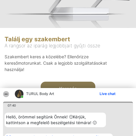
Találj egy szakembert
A rangsor az iparág legjobbjait gyűjti össze
Szakembert keres a közelébe? Ellenőrizze
keresőmotorunkat. Csak a legjobb szolgáltatásokat
használja!
Keresés
TURUL Body Art
Live chat
07:40
Helló, örömmel segítünk Önnek! 🙂Kérjük,
kattintson a megfelelő beszélgetési témára! 🙂
Rangsorszervező
Népszavazás
Elérhetőség