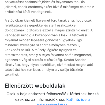
pályafutását szakmai fejlődés és folyamatos tanulás
jellemzi, ennek eredményeként kiváló minőséget és precíz
kivitelezést kínál vendégeinek.
A stúdióban kiemelt figyelmet fordítanak arra, hogy csak
felsőkategóriás gépekkel és steril eszközökkel
dolgozzanak, biztosítva ezzel a magas szintű higiéniát. A
vendégek mindig a középpontban állnak, a tetoválási
folyamat minden lépésére gondosan ügyelnek, így
mindenki személyre szabott élményben részesül,
kapkodás nélkül. A műhely légköre nyugodt és
stresszmentes, amely a teljes folyamat során megmarad,
egészen a végső alkotás elkészültéig. Szabó Sándor
törekvése, hogy olyan esztétikus, elvárásokat meghaladó
tetoválást hozzon létre, amelyre a viselője büszkén
tekinthet.
Ellenőrzött weboldalak
Csak a bejelentkezett felhasználók férhetnek hozzá
ezekhez az információkhoz.
Kattints ide a