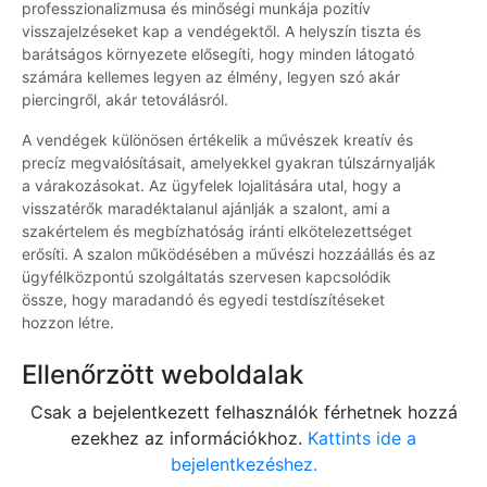
professzionalizmusa és minőségi munkája pozitív
visszajelzéseket kap a vendégektől. A helyszín tiszta és
barátságos környezete elősegíti, hogy minden látogató
számára kellemes legyen az élmény, legyen szó akár
piercingről, akár tetoválásról.
A vendégek különösen értékelik a művészek kreatív és
precíz megvalósításait, amelyekkel gyakran túlszárnyalják
a várakozásokat. Az ügyfelek lojalitására utal, hogy a
visszatérők maradéktalanul ajánlják a szalont, ami a
szakértelem és megbízhatóság iránti elkötelezettséget
erősíti. A szalon működésében a művészi hozzáállás és az
ügyfélközpontú szolgáltatás szervesen kapcsolódik
össze, hogy maradandó és egyedi testdíszítéseket
hozzon létre.
Ellenőrzött weboldalak
Csak a bejelentkezett felhasználók férhetnek hozzá
ezekhez az információkhoz.
Kattints ide a
bejelentkezéshez.