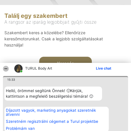
Találj egy szakembert
A rangsor az iparág legjobbjait gyűjti össze
Szakembert keres a közelébe? Ellenőrizze
keresőmotorunkat. Csak a legjobb szolgáltatásokat
használja!
Keresés
TURUL Body Art
Live chat
15:33
Helló, örömmel segítünk Önnek! 🙂Kérjük,
kattintson a megfelelő beszélgetési témára! 🙂
Rangsorszervező
Népszavazás
Elérhetőség
Díjazott vagyok, marketing anyagokat szeretnék
SC Beautiful Company S.R.L.
Nyertesek
Elérhetőség
átvenni
Bulevardul Aleea Timișul De
Az összes
Sus Nr. 2, Bl. A30, Sc. A, Et.
díjazottak
Szeretném regisztrálni cégemet a Turul projektbe
4, Ap. 13
listája
Problémám van
Bukarest 53-238
Szabályok