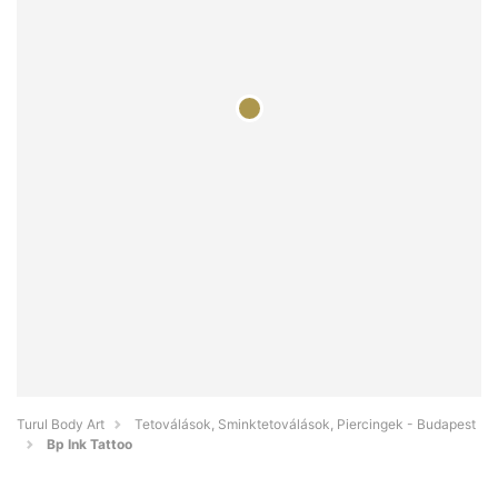
Turul Body Art
Tetoválások, Sminktetoválások, Piercingek - Budapest
Bp Ink Tattoo