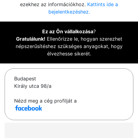
ezekhez az információkhoz.
Kattints ide a
bejelentkezéshez.
Ez az Ön vállalkozása
?
Gratulálunk!
Ellenőrizze le, hogyan szerezhet
népszerűsítéshez szükséges anyagokat, hogy
élvezhesse sikerét.
Budapest
Király utca 98/a
Nézd meg a cég profilját a