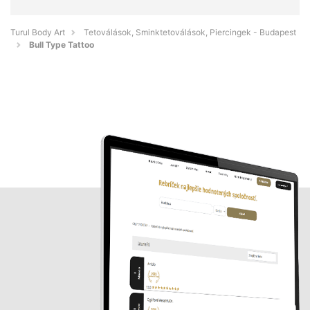
Turul Body Art
Tetoválások, Sminktetoválások, Piercingek - Budapest
Bull Type Tattoo