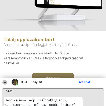
Találj egy szakembert
A rangsor az iparág legjobbjait gyűjti össze
Szakembert keres a közelébe? Ellenőrizze
keresőmotorunkat. Csak a legjobb szolgáltatásokat
használja!
Keresés
TURUL Body Art
Live chat
04:00
Helló, örömmel segítünk Önnek! 🙂Kérjük,
kattintson a megfelelő beszélgetési témára! 🙂