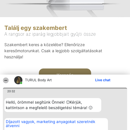
Találj egy szakembert
A rangsor az iparág legjobbjait gyűjti össze
Szakembert keres a közelébe? Ellenőrizze
keresőmotorunkat. Csak a legjobb szolgáltatásokat
használja!
Keresés
TURUL Body Art
Live chat
20:32
Helló, örömmel segítünk Önnek! 🙂Kérjük,
kattintson a megfelelő beszélgetési témára! 🙂
Rangsorszervező
Népszavazás
Elérhetőség
Díjazott vagyok, marketing anyagokat szeretnék
SC Beautiful Company S.R.L.
Nyertesek
Elérhetőség
átvenni
Bulevardul Aleea Timișul De
Az összes