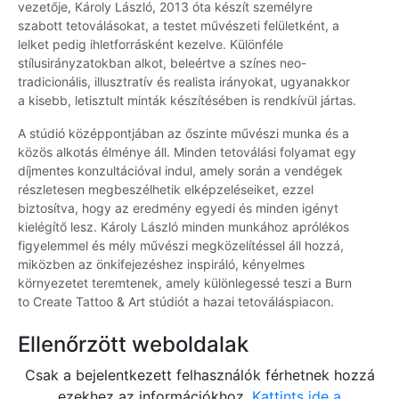
vezetője, Károly László, 2013 óta készít személyre
szabott tetoválásokat, a testet művészeti felületként, a
lelket pedig ihletforrásként kezelve. Különféle
stílusirányzatokban alkot, beleértve a színes neo-
tradicionális, illusztratív és realista irányokat, ugyanakkor
a kisebb, letisztult minták készítésében is rendkívül jártas.
A stúdió középpontjában az őszinte művészi munka és a
közös alkotás élménye áll. Minden tetoválási folyamat egy
díjmentes konzultációval indul, amely során a vendégek
részletesen megbeszélhetik elképzeléseiket, ezzel
biztosítva, hogy az eredmény egyedi és minden igényt
kielégítő lesz. Károly László minden munkához aprólékos
figyelemmel és mély művészi megközelítéssel áll hozzá,
miközben az önkifejezéshez inspiráló, kényelmes
környezetet teremtenek, amely különlegessé teszi a Burn
to Create Tattoo & Art stúdiót a hazai tetováláspiacon.
Ellenőrzött weboldalak
Csak a bejelentkezett felhasználók férhetnek hozzá
ezekhez az információkhoz.
Kattints ide a