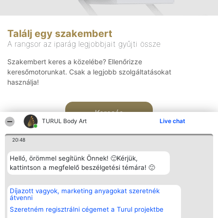
Találj egy szakembert
A rangsor az iparág legjobbjait gyűjti össze
Szakembert keres a közelébe? Ellenőrizze
keresőmotorunkat. Csak a legjobb szolgáltatásokat
használja!
Keresés
TURUL Body Art
Live chat
20:48
Helló, örömmel segítünk Önnek! 🙂Kérjük,
kattintson a megfelelő beszélgetési témára! 🙂
Rangsorszervező
Népszavazás
Elérhetőség
Díjazott vagyok, marketing anyagokat szeretnék
SC Beautiful Company S.R.L.
Nyertesek
Elérhetőség
átvenni
Bulevardul Aleea Timișul De
Az összes
Sus Nr. 2, Bl. A30, Sc. A, Et.
díjazottak
Szeretném regisztrálni cégemet a Turul projektbe
4, Ap. 13
listája