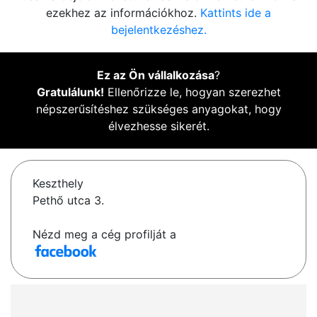
ezekhez az információkhoz.
Kattints ide a
bejelentkezéshez.
Ez az Ön vállalkozása
?
Gratulálunk!
Ellenőrizze le, hogyan szerezhet
népszerűsítéshez szükséges anyagokat, hogy
élvezhesse sikerét.
Keszthely
Pethő utca 3.
Nézd meg a cég profilját a