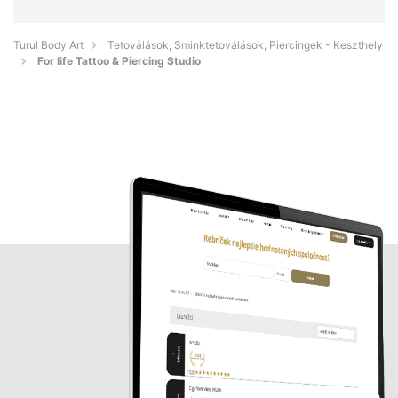
Turul Body Art
Tetoválások, Sminktetoválások, Piercingek - Keszthely
For life Tattoo & Piercing Studio