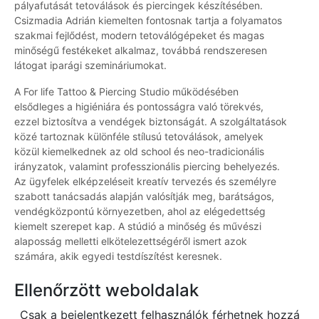
pályafutását tetoválások és piercingek készítésében.
Csizmadia Adrián kiemelten fontosnak tartja a folyamatos
szakmai fejlődést, modern tetoválógépeket és magas
minőségű festékeket alkalmaz, továbbá rendszeresen
látogat iparági szemináriumokat.
A For life Tattoo & Piercing Studio működésében
elsődleges a higiéniára és pontosságra való törekvés,
ezzel biztosítva a vendégek biztonságát. A szolgáltatások
közé tartoznak különféle stílusú tetoválások, amelyek
közül kiemelkednek az old school és neo-tradicionális
irányzatok, valamint professzionális piercing behelyezés.
Az ügyfelek elképzeléseit kreatív tervezés és személyre
szabott tanácsadás alapján valósítják meg, barátságos,
vendégközpontú környezetben, ahol az elégedettség
kiemelt szerepet kap. A stúdió a minőség és művészi
alaposság melletti elkötelezettségéről ismert azok
számára, akik egyedi testdíszítést keresnek.
Ellenőrzött weboldalak
Csak a bejelentkezett felhasználók férhetnek hozzá