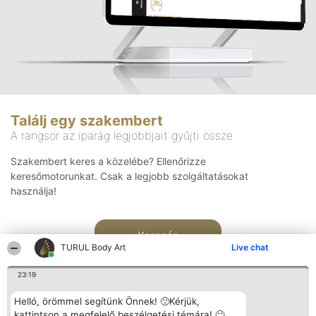
Találj egy szakembert
A rangsor az iparág legjobbjait gyűjti össze
Szakembert keres a közelébe? Ellenőrizze
keresőmotorunkat. Csak a legjobb szolgáltatásokat
használja!
Keresés
TURUL Body Art
Live chat
23:19
Helló, örömmel segítünk Önnek! 🙂Kérjük,
kattintson a megfelelő beszélgetési témára! 🙂