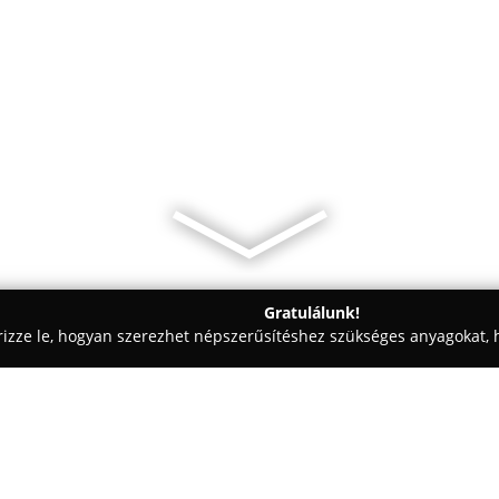
Gratulálunk!
rizze le, hogyan szerezhet népszerűsítéshez szükséges anyagokat, h
iercingek - Budapest
DorArt Tattoo & Piercing