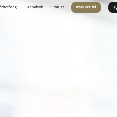
érhetőség
Szabályok
Státusz
Iratkozz fel
E