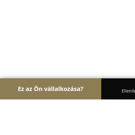
Ez az Ön vállalkozása?
Ellenő
Turul Body Art
Tetoválások, Sminktetoválások, P