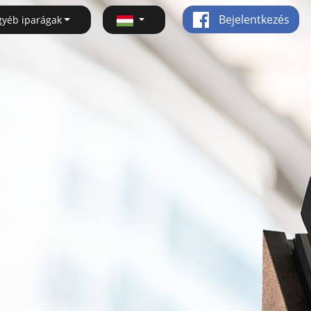
Bejelentkezés
gyéb iparágak