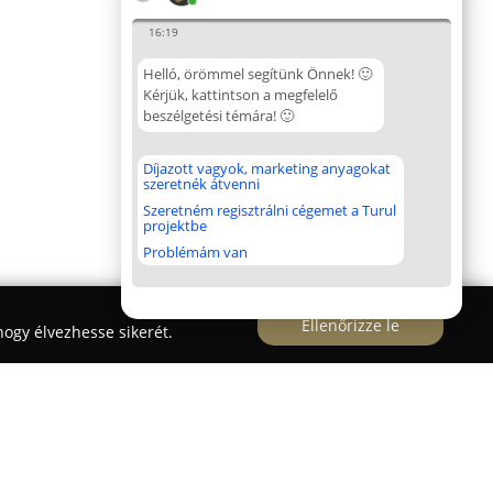
16:19
Helló, örömmel segítünk Önnek! 🙂
Kérjük, kattintson a megfelelő
beszélgetési témára! 🙂
Díjazott vagyok, marketing anyagokat
szeretnék átvenni
Szeretném regisztrálni cégemet a Turul
projektbe
Problémám van
Ellenőrizze le
ogy élvezhesse sikerét.