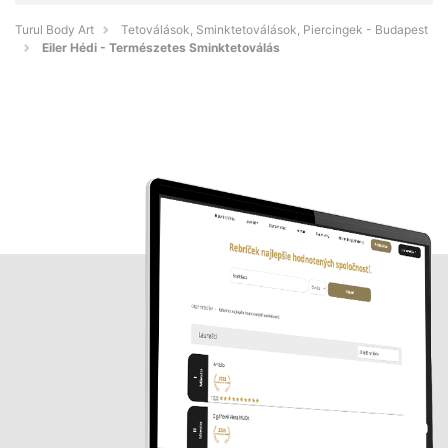
Turul Body Art
Tetoválások, Sminktetoválások, Piercingek - Budapest
Eiler Hédi - Természetes Sminktetoválás