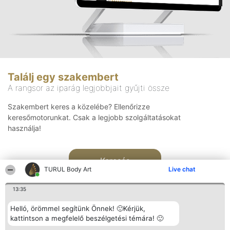
Találj egy szakembert
A rangsor az iparág legjobbjait gyűjti össze
Szakembert keres a közelébe? Ellenőrizze
keresőmotorunkat. Csak a legjobb szolgáltatásokat
használja!
Keresés
TURUL Body Art
Live chat
13:35
Helló, örömmel segítünk Önnek! 🙂Kérjük,
kattintson a megfelelő beszélgetési témára! 🙂