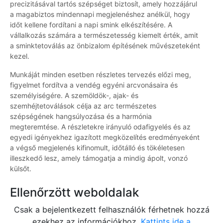
precizitásával tartós szépséget biztosít, amely hozzájárul
a magabiztos mindennapi megjelenéshez anélkül, hogy
időt kellene fordítani a napi smink elkészítésére. A
vállalkozás számára a természetesség kiemelt érték, amit
a sminktetoválás az önbizalom építésének művészeteként
kezel.
Munkáját minden esetben részletes tervezés előzi meg,
figyelmet fordítva a vendég egyéni arcvonásaira és
személyiségére. A szemöldök-, ajak- és
szemhéjtetoválások célja az arc természetes
szépségének hangsúlyozása és a harmónia
megteremtése. A részletekre irányuló odafigyelés és az
egyedi igényekhez igazított megközelítés eredményeként
a végső megjelenés kifinomult, időtálló és tökéletesen
illeszkedő lesz, amely támogatja a mindig ápolt, vonzó
külsőt.
Ellenőrzött weboldalak
Csak a bejelentkezett felhasználók férhetnek hozzá
ezekhez az információkhoz.
Kattints ide a