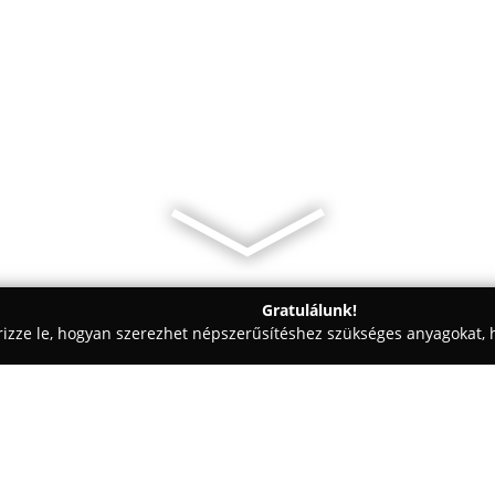
Gratulálunk!
rizze le, hogyan szerezhet népszerűsítéshez szükséges anyagokat, h
iercingek - Vecsés
Eline’s Glam Heaven