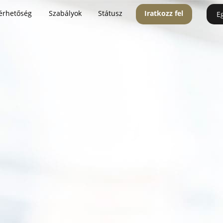
érhetőség
Szabályok
Státusz
Iratkozz fel
E