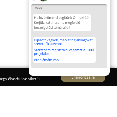
09:33
Helló, örömmel segítünk Önnek! 🙂
Kérjük, kattintson a megfelelő
beszélgetési témára! 🙂
Díjazott vagyok, marketing anyagokat
szeretnék átvenni
Szeretném regisztrálni cégemet a Turul
projektbe
Problémám van
Ellenőrizze le
ogy élvezhesse sikerét.