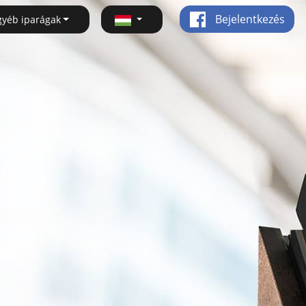
Bejelentkezés
gyéb iparágak