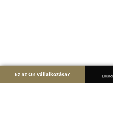
Ez az Ön vállalkozása?
Ellenő
Turul Body Art
Tetoválások, Sminktetoválások, P