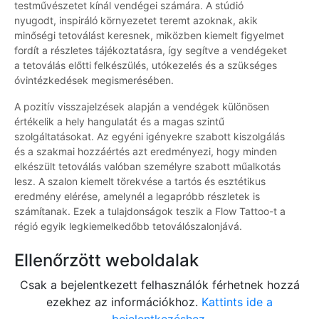
testművészetet kínál vendégei számára. A stúdió
nyugodt, inspiráló környezetet teremt azoknak, akik
minőségi tetoválást keresnek, miközben kiemelt figyelmet
fordít a részletes tájékoztatásra, így segítve a vendégeket
a tetoválás előtti felkészülés, utókezelés és a szükséges
óvintézkedések megismerésében.
A pozitív visszajelzések alapján a vendégek különösen
értékelik a hely hangulatát és a magas szintű
szolgáltatásokat. Az egyéni igényekre szabott kiszolgálás
és a szakmai hozzáértés azt eredményezi, hogy minden
elkészült tetoválás valóban személyre szabott műalkotás
lesz. A szalon kiemelt törekvése a tartós és esztétikus
eredmény elérése, amelynél a legapróbb részletek is
számítanak. Ezek a tulajdonságok teszik a Flow Tattoo-t a
régió egyik legkiemelkedőbb tetoválószalonjává.
Ellenőrzött weboldalak
Csak a bejelentkezett felhasználók férhetnek hozzá
ezekhez az információkhoz.
Kattints ide a