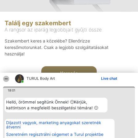
Találj egy szakembert
A rangsor az iparág legjobbjait gyűjti össze
Szakembert keres a közelébe? Ellenőrizze
keresőmotorunkat. Csak a legjobb szolgáltatásokat
használja!
Keresés
TURUL Body Art
Live chat
18:01
Helló, örömmel segítünk Önnek! 🙂Kérjük,
kattintson a megfelelő beszélgetési témára! 🙂
Rangsorszervező
Népszavazás
Elérhetőség
Díjazott vagyok, marketing anyagokat szeretnék
SC Beautiful Company S.R.L.
Nyertesek
Elérhetőség
átvenni
Bulevardul Aleea Timișul De
Az összes
Sus Nr. 2, Bl. A30, Sc. A, Et.
díjazottak
Szeretném regisztrálni cégemet a Turul projektbe
4, Ap. 13
listája