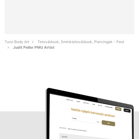
Turul Body Art
Tetoválások, Sminktetoválások, Piercingek - Pest
Judit Peller PMU Artist