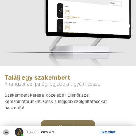
Találj egy szakembert
A rangsor az iparág legjobbjait gyűjti össze
Szakembert keres a közelébe? Ellenőrizze
keresőmotorunkat. Csak a legjobb szolgáltatásokat
használja!
Keresés
TURUL Body Art
Live chat