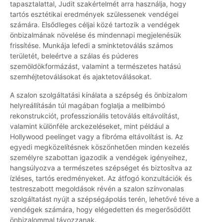
tapasztalattal, Judit szakértelmét arra használja, hogy
tartós esztétikai eredmények szülessenek vendégei
számára. Elsődleges céljai közé tartozik a vendégek
önbizalmának növelése és mindennapi megjelenésük
frissítése. Munkája lefedi a sminktetoválás számos
területét, beleértve a szálas és púderes
szemöldökformázást, valamint a természetes hatású
szemhéjtetoválásokat és ajaktetoválásokat.
A szalon szolgáltatási kínálata a szépség és önbizalom
helyreállításán túl magában foglalja a mellbimbó
rekonstrukciót, professzionális tetoválás eltávolítást,
valamint különféle arckezeléseket, mint például a
Hollywood peelinget vagy a fibróma eltávolítást is. Az
egyedi megközelítésnek köszönhetően minden kezelés
személyre szabottan igazodik a vendégek igényeihez,
hangsúlyozva a természetes szépséget és biztosítva az
ízléses, tartós eredményeket. Az átfogó konzultációk és
testreszabott megoldások révén a szalon színvonalas
szolgáltatást nyújt a szépségápolás terén, lehetővé téve a
vendégek számára, hogy elégedetten és megerősödött
önbizalommal távozzanak.