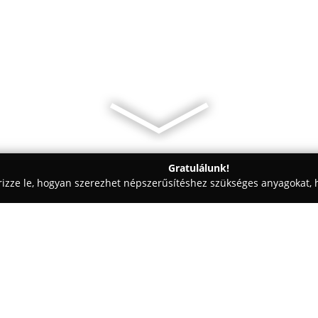
Gratulálunk!
rizze le, hogyan szerezhet népszerűsítéshez szükséges anyagokat, h
iercingek - Somogy
Krisztián_Csuti Tetováló és Festő Művész
űvész