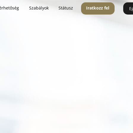
érhetőség
Szabályok
Státusz
Iratkozz fel
E