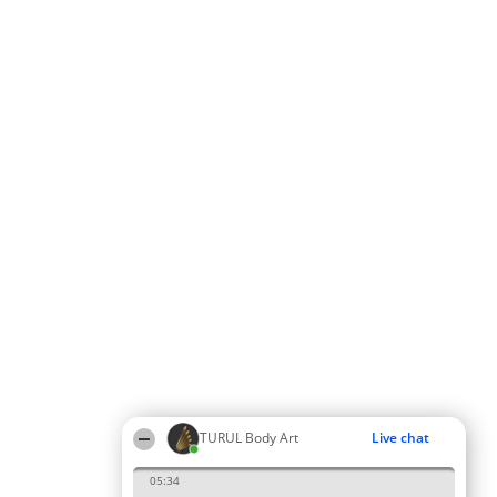
TURUL Body Art
Live chat
05:34