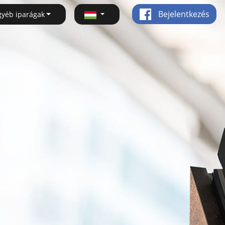
Bejelentkezés
gyéb iparágak