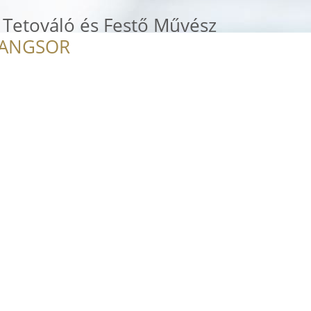
i Tetováló és Festő Művész
RANGSOR