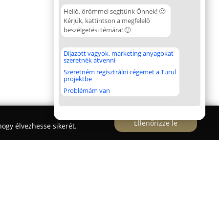
Helló, örömmel segítünk Önnek! 🙂
Kérjük, kattintson a megfelelő
beszélgetési témára! 🙂
Díjazott vagyok, marketing anyagokat
szeretnék átvenni
Szeretném regisztrálni cégemet a Turul
projektbe
Problémám van
Ellenőrizze le
ogy élvezhesse sikerét.