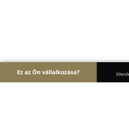
Ez az Ön vállalkozása?
Ellenő
Turul Body Art
Tetoválások, Sminktetoválások, P
Krisztián_Csuti Tetováló és Festő M