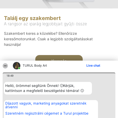
Találj egy szakembert
A rangsor az iparág legjobbjait gyűjti össze
Szakembert keres a közelébe? Ellenőrizze
keresőmotorunkat. Csak a legjobb szolgáltatásokat
használja!
Keresés
TURUL Body Art
Live chat
18:49
Helló, örömmel segítünk Önnek! 🙂Kérjük,
kattintson a megfelelő beszélgetési témára! 🙂
Rangsorszervező
Népszavazás
Elérhetőség
Díjazott vagyok, marketing anyagokat szeretnék
SC Beautiful Company S.R.L.
Nyertesek
Elérhetőség
átvenni
Bulevardul Aleea Timișul De
Az összes
Sus Nr. 2, Bl. A30, Sc. A, Et.
díjazottak
Szeretném regisztrálni cégemet a Turul projektbe
4, Ap. 13
listája