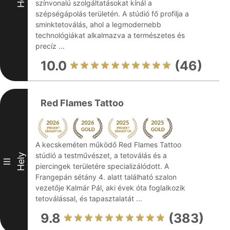
színvonalú szolgáltatásokat kínál a
szépségápolás területén. A stúdió fő profilja a
sminktetoválás, ahol a legmodernebb
technológiákat alkalmazva a természetes és
precíz ...
10.0
(46)
Red Flames Tattoo
A kecskeméten működő Red Flames Tattoo
stúdió a testművészet, a tetoválás és a
Hely
III
piercingek területére specializálódott. A
Frangepán sétány 4. alatt található szalon
vezetője Kalmár Pál, aki évek óta foglalkozik
tetoválással, és tapasztalatát ...
9.8
(383)