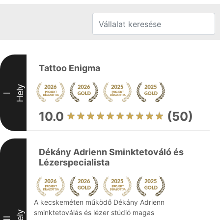
Tattoo Enigma
Hely
I
10.0
(50)
Dékány Adrienn Sminktetováló és
Lézerspecialista
A kecskeméten működő Dékány Adrienn
sminktetoválás és lézer stúdió magas
Hely
II