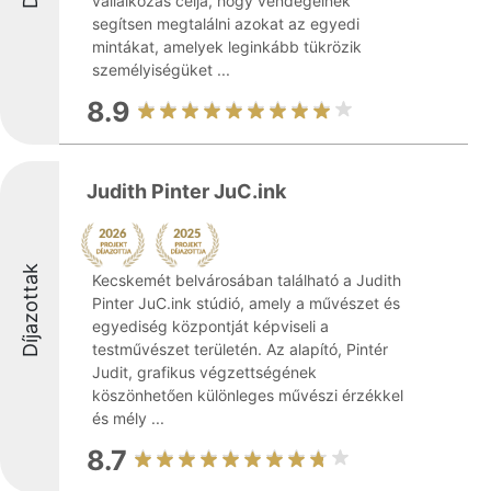
vállalkozás célja, hogy vendégeinek
segítsen megtalálni azokat az egyedi
mintákat, amelyek leginkább tükrözik
személyiségüket ...
8.9
Judith Pinter JuC.ink
Díjazottak
Kecskemét belvárosában található a Judith
Pinter JuC.ink stúdió, amely a művészet és
egyediség központját képviseli a
testművészet területén. Az alapító, Pintér
Judit, grafikus végzettségének
köszönhetően különleges művészi érzékkel
és mély ...
8.7