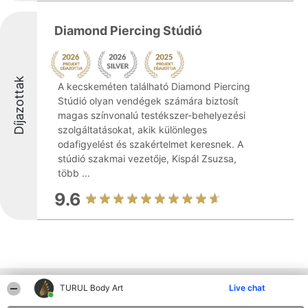
Diamond Piercing Stúdió
Díjazottak
A kecskeméten található Diamond Piercing
Stúdió olyan vendégek számára biztosít
magas színvonalú testékszer-behelyezési
szolgáltatásokat, akik különleges
odafigyelést és szakértelmet keresnek. A
stúdió szakmai vezetője, Kispál Zsuzsa,
több ...
9.6
Más cégek a környéken
TURUL Body Art
Live chat