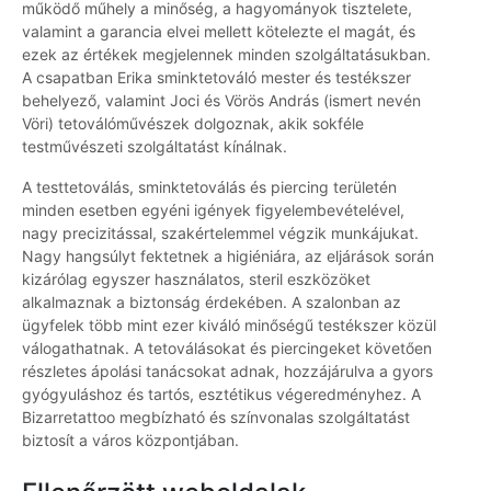
működő műhely a minőség, a hagyományok tisztelete,
valamint a garancia elvei mellett kötelezte el magát, és
ezek az értékek megjelennek minden szolgáltatásukban.
A csapatban Erika sminktetováló mester és testékszer
behelyező, valamint Joci és Vörös András (ismert nevén
Vöri) tetoválóművészek dolgoznak, akik sokféle
testművészeti szolgáltatást kínálnak.
A testtetoválás, sminktetoválás és piercing területén
minden esetben egyéni igények figyelembevételével,
nagy precizitással, szakértelemmel végzik munkájukat.
Nagy hangsúlyt fektetnek a higiéniára, az eljárások során
kizárólag egyszer használatos, steril eszközöket
alkalmaznak a biztonság érdekében. A szalonban az
ügyfelek több mint ezer kiváló minőségű testékszer közül
válogathatnak. A tetoválásokat és piercingeket követően
részletes ápolási tanácsokat adnak, hozzájárulva a gyors
gyógyuláshoz és tartós, esztétikus végeredményhez. A
Bizarretattoo megbízható és színvonalas szolgáltatást
biztosít a város központjában.