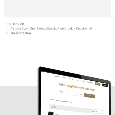
Turul Body Art
Tetoválások, Sminktetoválások, Piercingek - Kecskemét
Bizarretattoo