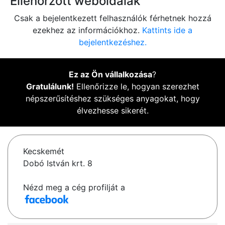
Ellenőrzött weboldalak
Csak a bejelentkezett felhasználók férhetnek hozzá
ezekhez az információkhoz.
Kattints ide a
bejelentkezéshez.
Ez az Ön vállalkozása
?
Gratulálunk!
Ellenőrizze le, hogyan szerezhet
népszerűsítéshez szükséges anyagokat, hogy
élvezhesse sikerét.
Kecskemét
Dobó István krt. 8
Nézd meg a cég profilját a