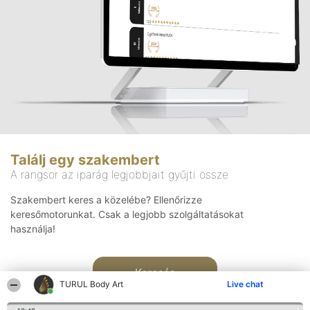
Találj egy szakembert
A rangsor az iparág legjobbjait gyűjti össze
Szakembert keres a közelébe? Ellenőrizze
keresőmotorunkat. Csak a legjobb szolgáltatásokat
használja!
Keresés
TURUL Body Art
Live chat