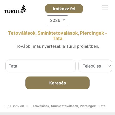
Iratkozz fel
2026
Tetoválások, Sminktetoválások, Piercingek -
Tata
További más nyertesek a Turul projektben.
Keresés
Turul Body Art
Tetoválások, Sminktetoválások, Piercingek - Tata