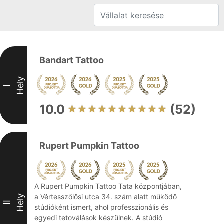
Bandart Tattoo
Hely
I
10.0
(52)
Rupert Pumpkin Tattoo
A Rupert Pumpkin Tattoo Tata központjában,
a Vértesszőlősi utca 34. szám alatt működő
Hely
II
stúdióként ismert, ahol professzionális és
egyedi tetoválások készülnek. A stúdió