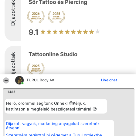
Sör Tattoo és Piercing
Díjazottak
9.1
Tattoonline Studio
Díjazottak
TURUL Body Art
Live chat
14:15
Helló, örömmel segítünk Önnek! 🙂Kérjük,
Rangsorszervező
Népszavazás
Elérhetőség
kattintson a megfelelő beszélgetési témára! 🙂
SC Beautiful Company S.R.L.
Nyertesek
Elérhetőség
Bulevardul Aleea Timișul De
Az összes
Sus Nr. 2, Bl. A30, Sc. A, Et.
díjazottak
Díjazott vagyok, marketing anyagokat szeretnék
4, Ap. 13
listája
átvenni
Bukarest 53-238
Szabályok
Adószám 36737675
Státusz
Szeretném regisztrálni cégemet a Turul projektbe