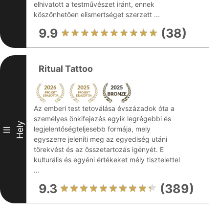
elhivatott a testművészet iránt, ennek
köszönhetően elismertséget szerzett ...
9.9
(38)
Ritual Tattoo
Az emberi test tetoválása évszázadok óta a
személyes önkifejezés egyik legrégebbi és
Hely
legjelentőségteljesebb formája, mely
III
egyszerre jeleníti meg az egyediség utáni
törekvést és az összetartozás igényét. E
kulturális és egyéni értékeket mély tisztelettel
...
9.3
(389)