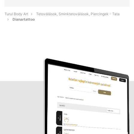
Turul Body Art
Tetoválások, Sminktetoválások, Piercingek - Tata
Dianartattoo