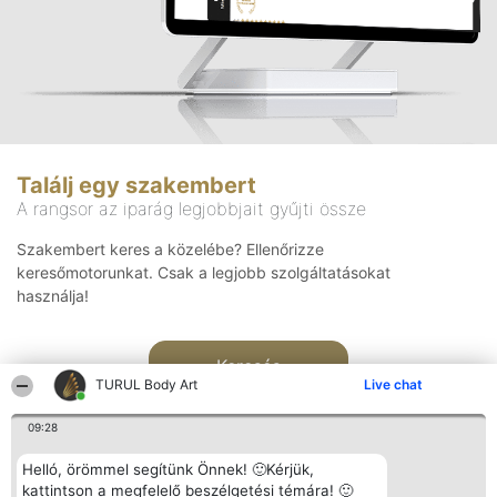
Találj egy szakembert
A rangsor az iparág legjobbjait gyűjti össze
Szakembert keres a közelébe? Ellenőrizze
keresőmotorunkat. Csak a legjobb szolgáltatásokat
használja!
Keresés
TURUL Body Art
Live chat
09:28
Helló, örömmel segítünk Önnek! 🙂Kérjük,
kattintson a megfelelő beszélgetési témára! 🙂