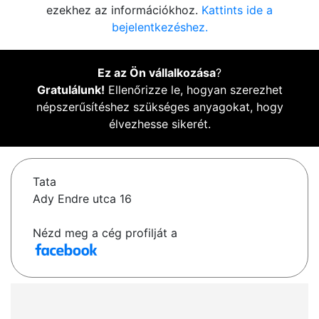
ezekhez az információkhoz.
Kattints ide a
bejelentkezéshez.
Ez az Ön vállalkozása
?
Gratulálunk!
Ellenőrizze le, hogyan szerezhet
népszerűsítéshez szükséges anyagokat, hogy
élvezhesse sikerét.
Tata
Ady Endre utca 16
Nézd meg a cég profilját a